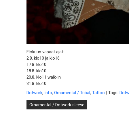
Elokuun vapaat ajat:
2.8. klo10 ja klo16
17.8. klo10
18.8. klo10
20.8. klo11 walk-in
31.8. klo10
Dotwork
,
Info
,
Ornamental / Tribal
,
Tattoo
| Tags:
Dotw
Post
Ornamental / Dotwork sleeve
navigation