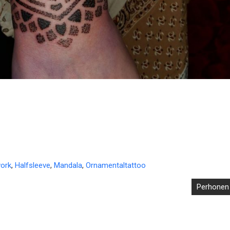
ork
,
Halfsleeve
,
Mandala
,
Ornamentaltattoo
Perhonen