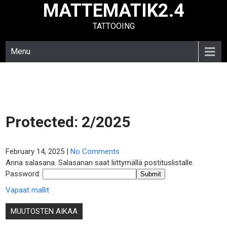
MATTEMATIK2.4
Skip
to
TATTOOING
content
Menu
Protected: 2/2025
February 14, 2025
|
No Comments
Anna salasana. Salasanan saat liittymällä postituslistalle.
Password:
Vapaat mallit
Post
MUUTOSTEN AIKAA
navigation