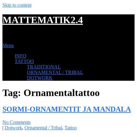
Skip to content
MATTEMATIK2.4
TATTOOING
Menu
INFO
TATTOO
TRADITIONAL
ORNAMENTAL / TRIBAL
DOTWORK
Tag:
Ornamentaltattoo
SORMI-ORNAMENTIT JA MANDALA
No Comments
|
Dotwork
,
Ornamental / Tribal
,
Tattoo