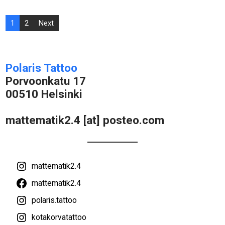
Posts
1
2
Next
navigation
Polaris Tattoo
Porvoonkatu 17
00510 Helsinki
mattematik2.4 [at] posteo.com
mattematik2.4
mattematik2.4
polaris.tattoo
kotakorvatattoo