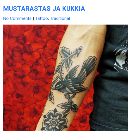
MUSTARASTAS JA KUKKIA
No Comments
|
Tattoo
,
Traditional