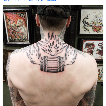
No Comments
|
Tattoo
,
Traditional