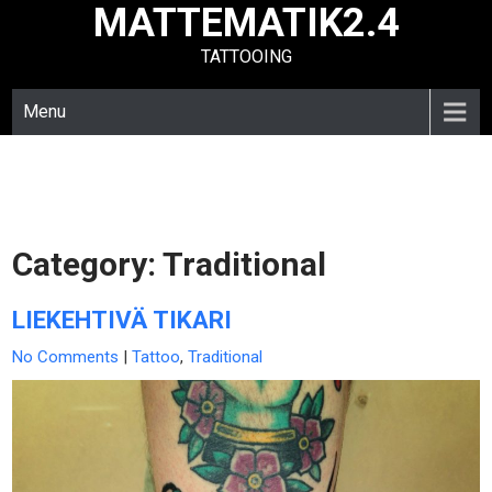
MATTEMATIK2.4
Skip
to
TATTOOING
content
Menu
Category:
Traditional
LIEKEHTIVÄ TIKARI
No Comments
|
Tattoo
,
Traditional