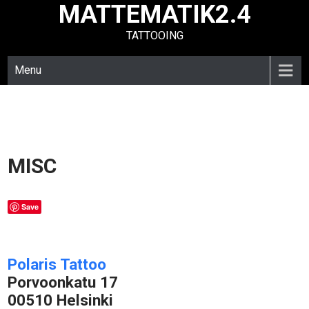
MATTEMATIK2.4
Skip
to
TATTOOING
content
Menu
MISC
Save
Polaris Tattoo
Porvoonkatu 17
00510 Helsinki